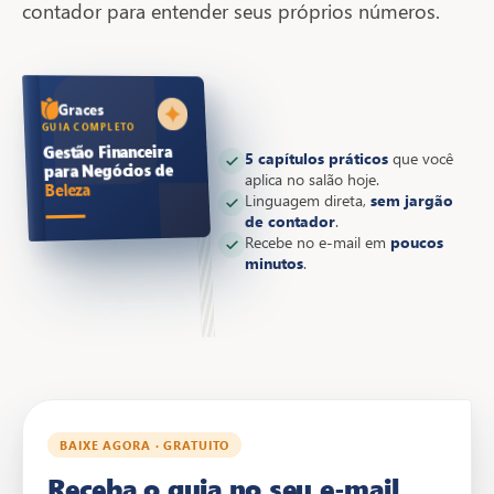
contador para entender seus próprios números.
Graces
GUIA COMPLETO
Gestão Financeira
5 capítulos práticos
que você
para Negócios de
aplica no salão hoje.
Beleza
Linguagem direta,
sem jargão
de contador
.
Recebe no e-mail em
poucos
minutos
.
BAIXE AGORA · GRATUITO
Receba o guia no seu e-mail