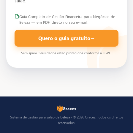
salão.
Guia Completo de Gestão Financeira para Negócios de
Beleza — em PDF, direto no seu e-mail.
Quero o guia gratuito
→
Sem spam. Seus dados estão protegidos conforme a LGPD.
Graces
Sistema de gestão para salão de beleza · © 2026 Graces. Todos os direitos
reservados.