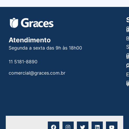
S
B
B
Atendimento
Segunda a sexta das 9h às 18h00
C
E
11 5181-8890
C
P
comercial@graces.com.br
E
E