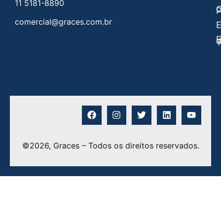
11 5181-8890
C
P
comercial@graces.com.br
E
E
©2026, Graces – Todos os direitos reservados.