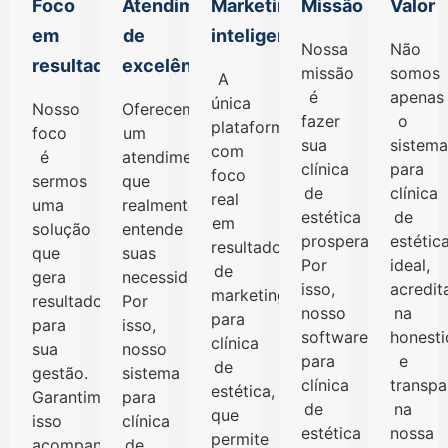
Foco
Atendimento
Marketing
Missão
Valor
em
de
inteligente
Nossa
Não
resultados
excelência
missão
somos
A
é
apenas
única
Nosso
Oferecemos
fazer
o
plataforma
foco
um
sua
sistem
com
é
atendimento
clínica
para
foco
sermos
que
de
clínica
real
uma
realmente
estética
de
em
solução
entende
prosperar.
estétic
resultados
que
suas
Por
ideal,
de
gera
necessidades.
isso,
acredi
marketing
resultados
Por
nosso
na
para
para
isso,
software
honest
clínica
sua
nosso
para
e
de
gestão.
sistema
clínica
transpa
estética,
Garantimos
para
de
na
que
isso
clínica
estética
nossa
permite
acompanhando
de