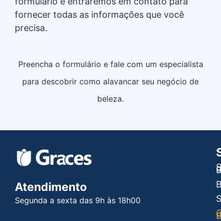
formulário e entraremos em contato para
fornecer todas as informações que você
precisa.
Preencha o formulário e fale com um especialista
para descobrir como alavancar seu negócio de
beleza.
S
B
B
Atendimento
Segunda a sexta das 9h às 18h00
C
E