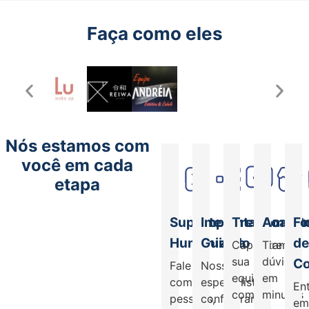
Faça como eles
Nós estamos com
você em cada
etapa
Suporte
Implantação
Treinament
Acade
F
Humanizado
Guiada
d
Capacitamos
Tire
sua
dúvidas
Co
Fale
Nossos
equipe
em
com
especialistas
En
com
minutos
pessoas,
configuram
e