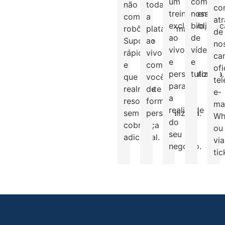
um
com
não
toda
co
treinamento
nossa
com
a
at
exclusivo,
bibliotec
robôs.
plataforma
de
ao
de
Suporte
ao
no
vivo
vídeos
rápido
vivo
ca
e
e
e
com
ofi
personalizado
tutoriais.
que
você,
tel
para
realmente
de
e-
a
resolve,
forma
mai
realidade
sem
personalizada.
Wh
do
cobrança
ou
seu
adicional.
via
negócio.
tic