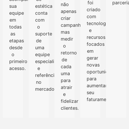
foi
parceri
não
sua
estética
criado
apenas
equipe
conta
com
criar
em
com
tecnologia
campanhas,
todas
o
e
mas
as
suporte
recursos
medir
etapas
de
focados
o
desde
uma
em
retorno
o
equipe
gerar
de
primeiro
especialista
novas
cada
acesso.
e
oportunidades
uma
referência
para
para
no
aumentar
atrair
mercado.
seu
e
faturamento.
fidelizar
clientes.