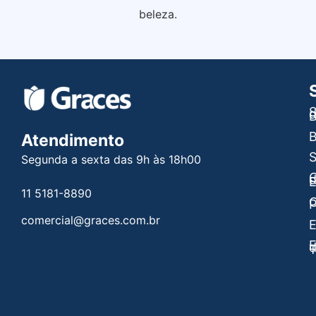
beleza.
S
B
B
Atendimento
Segunda a sexta das 9h às 18h00
C
E
11 5181-8890
C
P
comercial@graces.com.br
E
E