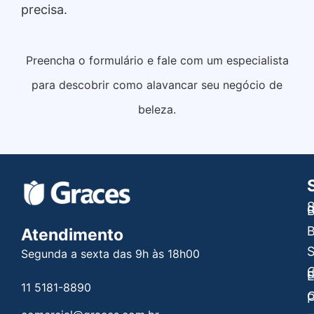
precisa.
Preencha o formulário e fale com um especialista
para descobrir como alavancar seu negócio de
beleza.
S
B
B
Atendimento
Segunda a sexta das 9h às 18h00
C
E
11 5181-8890
C
P