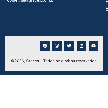
comercial@graces.com.br
E
E
©2026, Graces – Todos os direitos reservados.