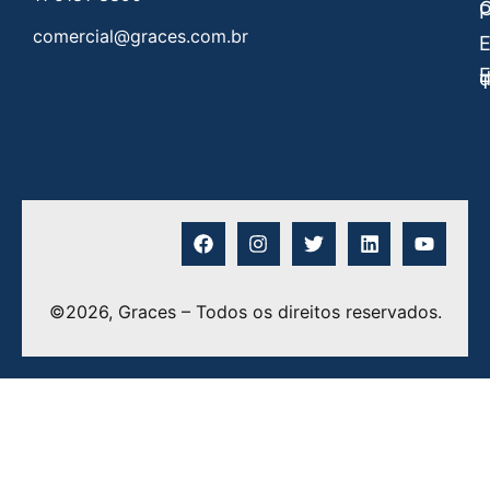
C
P
comercial@graces.com.br
E
E
©2026, Graces – Todos os direitos reservados.