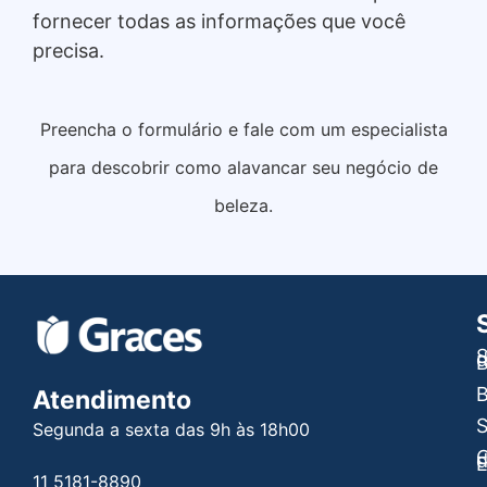
fornecer todas as informações que você
precisa.
Preencha o formulário e fale com um especialista
para descobrir como alavancar seu negócio de
beleza.
S
B
B
Atendimento
Segunda a sexta das 9h às 18h00
C
E
11 5181-8890