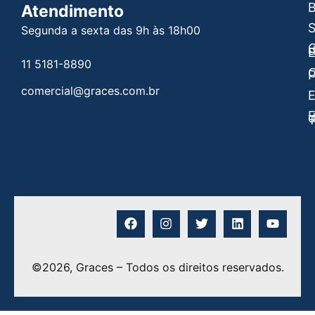
B
Atendimento
Segunda a sexta das 9h às 18h00
C
E
11 5181-8890
C
P
comercial@graces.com.br
E
E
©2026, Graces – Todos os direitos reservados.