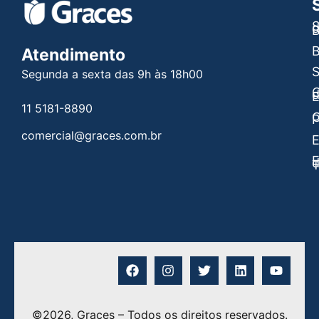
S
B
B
Atendimento
Segunda a sexta das 9h às 18h00
C
E
11 5181-8890
C
P
comercial@graces.com.br
E
E
©2026, Graces – Todos os direitos reservados.