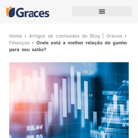
Home
›
Artigos de conteúdos do Blog | Graces
›
Finanças
›
Onde está a melhor relação de ganho
para seu salão?