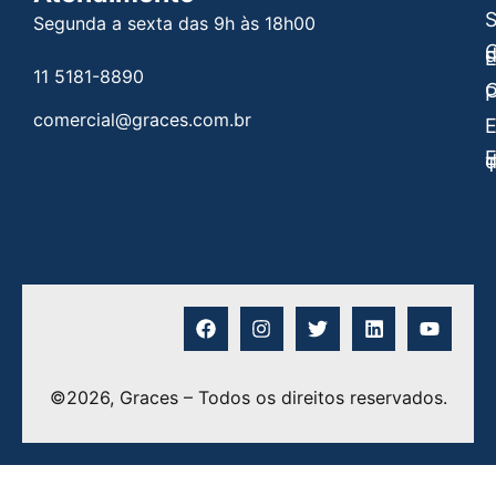
Segunda a sexta das 9h às 18h00
C
E
11 5181-8890
C
P
comercial@graces.com.br
E
E
©2026, Graces – Todos os direitos reservados.