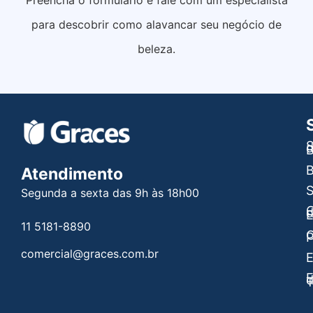
Preencha o formulário e fale com um especialista
para descobrir como alavancar seu negócio de
beleza.
S
B
B
Atendimento
Segunda a sexta das 9h às 18h00
C
E
11 5181-8890
C
P
comercial@graces.com.br
E
E