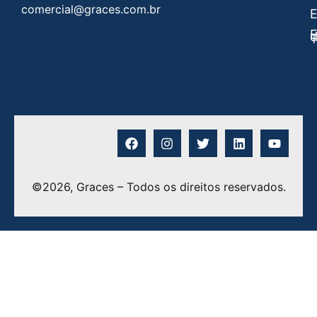
comercial@graces.com.br
E
E
©2026, Graces – Todos os direitos reservados.