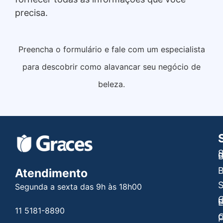
precisa.
Preencha o formulário e fale com um especialista
para descobrir como alavancar seu negócio de
beleza.
S
B
B
Atendimento
Segunda a sexta das 9h às 18h00
C
E
11 5181-8890
C
P