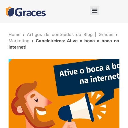
Home
›
Artigos de conteúdos do Blog | Graces
›
Marketing
›
Cabeleireiros: Ative o boca a boca na
internet!