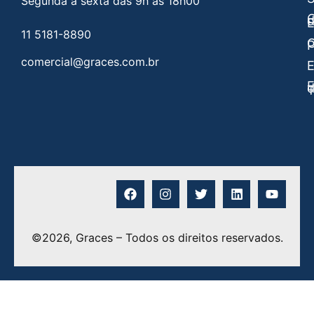
Segunda a sexta das 9h às 18h00
C
E
11 5181-8890
C
P
comercial@graces.com.br
E
E
©2026, Graces – Todos os direitos reservados.