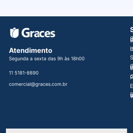
S
B
B
Atendimento
Segunda a sexta das 9h às 18h00
C
E
11 5181-8890
C
P
comercial@graces.com.br
E
E