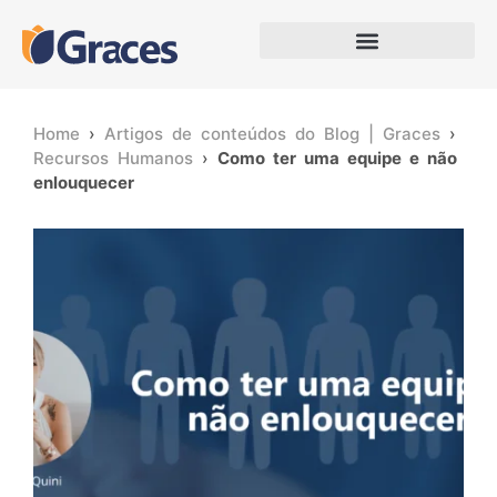
Home
›
Artigos de conteúdos do Blog | Graces
›
Recursos Humanos
›
Como ter uma equipe e não
enlouquecer