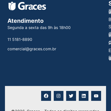
S
B
B
Atendimento
Segunda a sexta das 9h às 18h00
C
E
11 5181-8890
C
P
comercial@graces.com.br
E
E