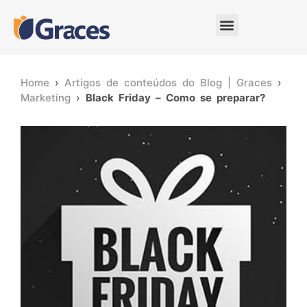
Home
›
Artigos de conteúdos do Blog | Graces
›
Marketing
›
Black Friday – Como se preparar?