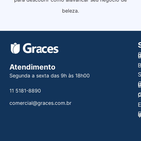
beleza.
S
B
B
Atendimento
Segunda a sexta das 9h às 18h00
C
E
11 5181-8890
C
P
comercial@graces.com.br
E
E