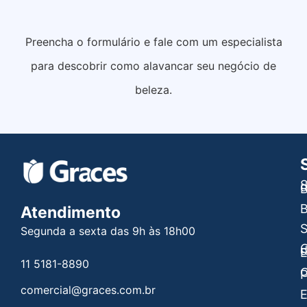
Preencha o formulário e fale com um especialista
para descobrir como alavancar seu negócio de
beleza.
S
B
B
Atendimento
Segunda a sexta das 9h às 18h00
C
E
11 5181-8890
C
P
comercial@graces.com.br
E