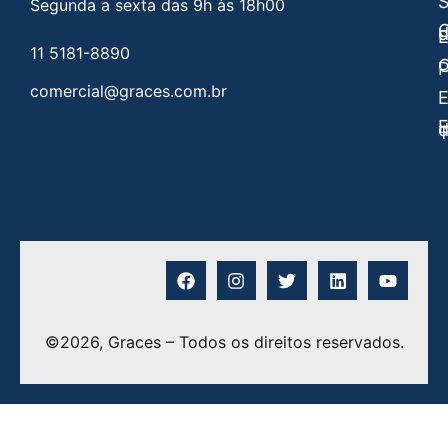
Segunda a sexta das 9h às 18h00
C
E
11 5181-8890
C
P
comercial@graces.com.br
E
E
©2026, Graces – Todos os direitos reservados.