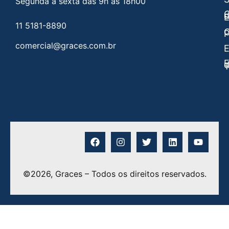
Segunda a sexta das 9h às 18h00
C
E
11 5181-8890
C
P
comercial@graces.com.br
E
E
©2026, Graces – Todos os direitos reservados.