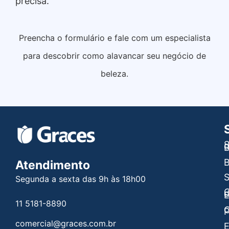
precisa.
Preencha o formulário e fale com um especialista
para descobrir como alavancar seu negócio de
beleza.
S
B
B
Atendimento
Segunda a sexta das 9h às 18h00
C
E
11 5181-8890
C
P
comercial@graces.com.br
E