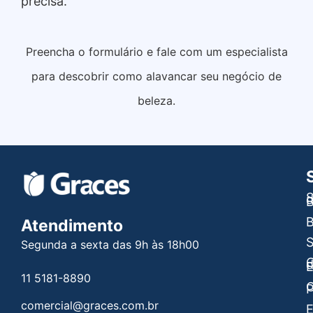
precisa.
Preencha o formulário e fale com um especialista
para descobrir como alavancar seu negócio de
beleza.
S
B
B
Atendimento
Segunda a sexta das 9h às 18h00
C
E
11 5181-8890
C
P
comercial@graces.com.br
E