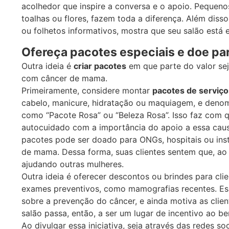
acolhedor que inspire a conversa e o apoio. Pequen
toalhas ou flores, fazem toda a diferença. Além disso
ou folhetos informativos, mostra que seu salão está
Ofereça pacotes especiais e doe par
Outra ideia é
criar pacotes
em que parte do valor sej
com câncer de mama.
Primeiramente, considere montar
pacotes de serviço
cabelo, manicure, hidratação ou maquiagem, e deno
como “Pacote Rosa” ou “Beleza Rosa”. Isso faz com q
autocuidado com a importância do apoio a essa caus
pacotes pode ser doado para ONGs, hospitais ou ins
de mama. Dessa forma, suas clientes sentem que, a
ajudando outras mulheres.
Outra ideia é oferecer descontos ou brindes para c
exames preventivos, como mamografias recentes. Esse
sobre a prevenção do câncer, e ainda motiva as clie
salão passa, então, a ser um lugar de incentivo ao b
Ao divulgar essa iniciativa, seja através das redes s