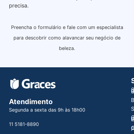
precisa.
Preencha o formulário e fale com um especialista
para descobrir como alavancar seu negócio de
beleza.
S
B
B
Atendimento
Segunda a sexta das 9h às 18h00
C
E
11 5181-8890
C
P