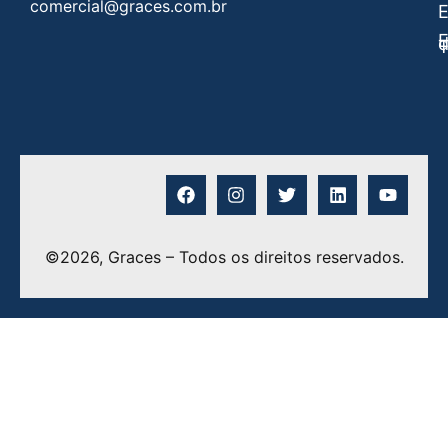
comercial@graces.com.br
E
E
©2026, Graces – Todos os direitos reservados.