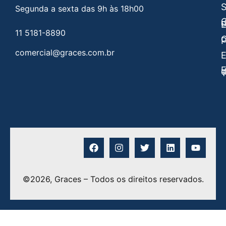
Segunda a sexta das 9h às 18h00
C
E
11 5181-8890
C
P
comercial@graces.com.br
E
E
©2026, Graces – Todos os direitos reservados.