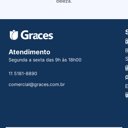
beleza.
S
B
B
Atendimento
Segunda a sexta das 9h às 18h00
C
E
11 5181-8890
C
P
comercial@graces.com.br
E
E